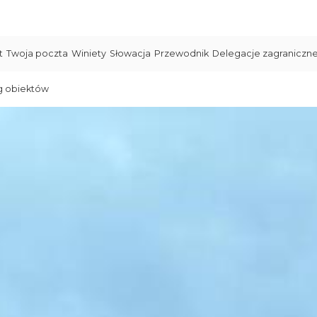
t
Twoja poczta
Winiety
Słowacja
Przewodnik
Delegacje zagraniczn
g obiektów