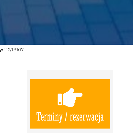
y:
116/18107
Terminy / rezerwacja