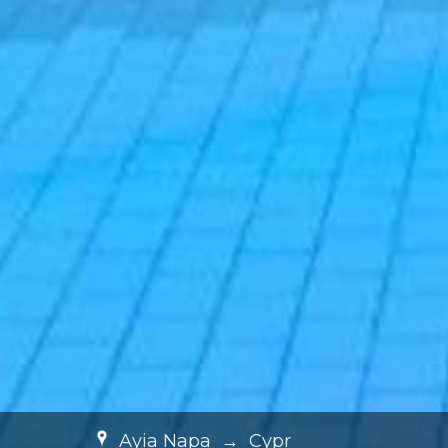
Ayia Napa
→
Cypr