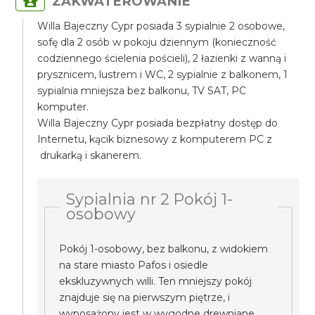
ZAKWATEROWANIE
Willa Bajeczny Cypr posiada 3 sypialnie 2 osobowe,
sofę dla 2 osób w pokoju dziennym (konieczność
codziennego ścielenia pościeli), 2 łazienki z wanną i
prysznicem, lustrem i WC, 2 sypialnie z balkonem, 1
sypialnia mniejsza bez balkonu, TV SAT, PC
komputer.
Willa Bajeczny Cypr posiada bezpłatny dostęp do
Internetu, kącik biznesowy z komputerem PC z
drukarką i skanerem.
Sypialnia nr 2 Pokój 1-
osobowy
Pokój 1-osobowy, bez balkonu, z widokiem
na stare miasto Pafos i osiedle
ekskluzywnych willi. Ten mniejszy pokój
znajduje się na pierwszym piętrze, i
wyposażony jest w wygodne drewniane