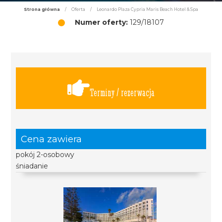
Strona główna
/
Oferta
/
Leonardo Plaza Cypria Maris Beach Hotel & Spa
Numer oferty:
129/18107
Terminy / rezerwacja
Cena zawiera
pokój 2-osobowy
śniadanie