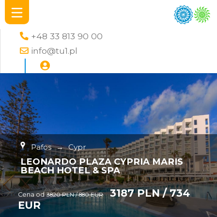
+48 33 813 90 00
info@tu1.pl
Pafos
→
Cypr
LEONARDO PLAZA CYPRIA MARIS
BEACH HOTEL & SPA
3187 PLN / 734
Cena od
3820 PLN / 880 EUR
EUR