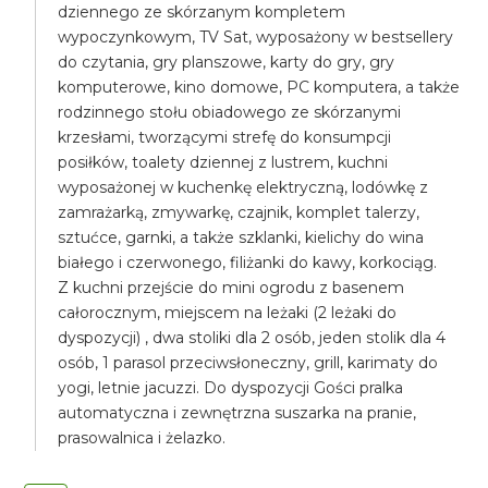
dziennego ze skórzanym kompletem
wypoczynkowym, TV Sat, wyposażony w bestsellery
do czytania, gry planszowe, karty do gry, gry
komputerowe, kino domowe, PC komputera, a także
rodzinnego stołu obiadowego ze skórzanymi
krzesłami, tworzącymi strefę do konsumpcji
posiłków, toalety dziennej z lustrem, kuchni
wyposażonej w kuchenkę elektryczną, lodówkę z
zamrażarką, zmywarkę, czajnik, komplet talerzy,
sztućce, garnki, a także szklanki, kielichy do wina
białego i czerwonego, filiżanki do kawy, korkociąg.
Z kuchni przejście do mini ogrodu z basenem
całorocznym, miejscem na leżaki (2 leżaki do
dyspozycji) , dwa stoliki dla 2 osób, jeden stolik dla 4
osób, 1 parasol przeciwsłoneczny, grill, karimaty do
yogi, letnie jacuzzi. Do dyspozycji Gości pralka
automatyczna i zewnętrzna suszarka na pranie,
prasowalnica i żelazko.