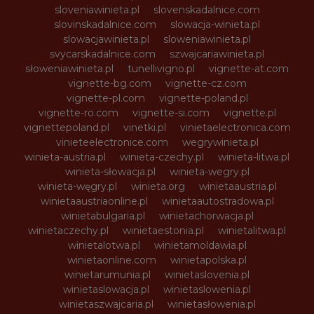
sloveniawinieta.pl
slovenskadalnice.com
slovinskadalnice.com
slowacja-winieta.pl
slowacjawinieta.pl
sloweniawinieta.pl
svycarskadalnice.com
szwajcariawinieta.pl
słoweniawinieta.pl
tunellivigno.pl
vignette-at.com
vignette-bg.com
vignette-cz.com
vignette-pl.com
vignette-poland.pl
vignette-ro.com
vignette-si.com
vignette.pl
vignettepoland.pl
vinetki.pl
vinietaelectronica.com
vinieteelectronice.com
wegrywinieta.pl
winieta-austria.pl
winieta-czechy.pl
winieta-litwa.pl
winieta-słowacja.pl
winieta-wegry.pl
winieta-węgry.pl
winieta.org
winietaaustria.pl
winietaaustriaonline.pl
winietaautostradowa.pl
winietabulgaria.pl
winietachorwacja.pl
winietaczechy.pl
winietaestonia.pl
winietalitwa.pl
winietalotwa.pl
winietamoldawia.pl
winietaonline.com
winietapolska.pl
winietarumunia.pl
winietaslovenia.pl
winietaslowacja.pl
winietaslowenia.pl
winietaszwajcaria.pl
winietasłowenia.pl