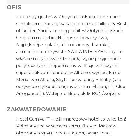
OPIS
2 godziny i jesteś w Złotych Piaskach. Leć z nami
samolotem i zacznij wakacje od razu. Chillout & Best
of Golden Sands to mega chill w Złotych Piaskach.
Czeka tu na Ciebie: Najlepsze Towarzystwo,
Najpiękniejsze plaże, full codziennych atrakcji,
animacje i co oczywiste NAJFAJNIEJSZE kluby! To
właśnie na tym wyjeździe połączycie przyjemne z
pożytecznym. Proponujemy wakacje z naszymi
super atrakcjami: chillout w Albenie, wycieczka do
Monastyru Aładża, Skyfall, pizza party + kluby ( ale
oczywiście tylko dla chętnych, m.in. Malibu, PR Club,
Arrogance :) ). Wstęp do klubu ok.15 BGN/wejście.
ZAKWATEROWANIE
Hotel Carnival*** – jeśli imprezowy hotel to tylko ten!
Położony jest w samym sercu Złotych Piasków,
otoczony licznymi restauracjami, barami oraz