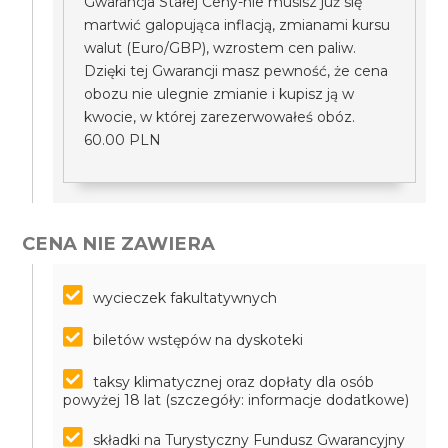
Gwarancja Stałej Ceny-nie musisz już się
martwić galopująca inflacją, zmianami kursu
walut (Euro/GBP), wzrostem cen paliw.
Dzięki tej Gwarancji masz pewność, że cena
obozu nie ulegnie zmianie i kupisz ją w
kwocie, w której zarezerwowałeś obóz.
60.00 PLN
CENA NIE ZAWIERA
wycieczek fakultatywnych
biletów wstępów na dyskoteki
taksy klimatycznej oraz dopłaty dla osób
powyżej 18 lat (szczegóły: informacje dodatkowe)
składki na Turystyczny Fundusz Gwarancyjny