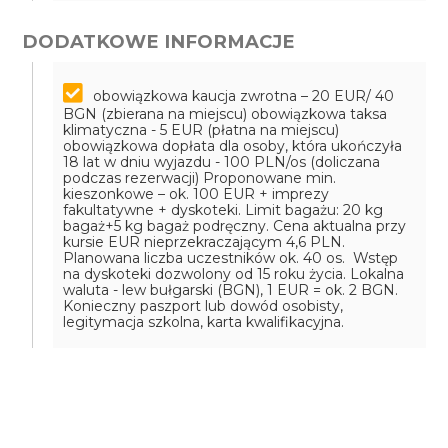
DODATKOWE INFORMACJE
obowiązkowa kaucja zwrotna – 20 EUR/ 40
BGN (zbierana na miejscu)
obowiązkowa taksa
klimatyczna - 5 EUR (płatna na miejscu)
obowiązkowa dopłata dla osoby, która ukończyła
18 lat w dniu wyjazdu - 100 PLN/os (doliczana
podczas rezerwacji)
Proponowane min.
kieszonkowe – ok. 100 EUR + imprezy
fakultatywne + dyskoteki. Limit bagażu: 20 kg
bagaż+5 kg bagaż podręczny. Cena aktualna przy
kursie EUR nieprzekraczającym 4,6 PLN.
Planowana liczba uczestników ok. 40 os. Wstęp
na dyskoteki dozwolony od 15 roku życia. Lokalna
waluta - lew bułgarski (BGN), 1 EUR = ok. 2 BGN.
Konieczny paszport lub dowód osobisty,
legitymacja szkolna, karta kwalifikacyjna.