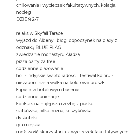
chillowania i wycieczek fakultatywnych, kolacja,
nocleg
DZIEŃ 2-7
relaks w Skyfall Tarace
wyjazd do Albeny i błogi odpoczynek na plaży z
odznaką BLUE FLAG
zwiedzanie monastyru Aładża
pizza party za free
codzienne plażowanie
holi - indyjskie święto radości i festiwal koloru -
niezapomniana walka na kolorowe proszki
kąpiele w hotelowym basenie
codzienne animacje
konkurs na najlępszą rzeźbę z piasku
siatkówka, piłka nożna, koszykówka
dyskoteki
gra miejska
możliwość skorzystania z wycieczek fakultatywnych: