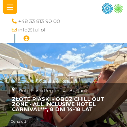
+48 33 813 90 00
info@tu1.pl
Złote Piaski Region
→
Bułgaria
ZŁOTE PIASKI - OBÓZ CHILL OUT
ZONE - ALL INCLUSIVE HOTEL
CARNIVAL***, 8 DNI 14-18 LAT
Cena od