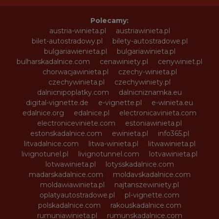
Polecamy:
austria-winieta.pl
austriawinieta.pl
bilet-autostradowy.pl
bilety-autostradowe.pl
bulgariawienieta.pl
bulgariawinieta.pl
bulharskadalnice.com
cenawiniety.pl
cenywiniet.pl
chorwacjawinieta.pl
czechy-winieta.pl
czechywinieta.pl
czechywiniety.pl
dalnicnipoplatky.com
dalnicniznamka.eu
digital-vignette.de
e-vignette.pl
e-winieta.eu
edalnice.org
edalnice.pl
electronicavinieta.com
electroniceviniete.com
estoniawinieta.pl
estonskadalnice.com
ewinieta.pl
info365.pl
litvadalnice.com
litwa-winieta.pl
litwawinieta.pl
livignotunel.pl
livignotunnel.com
lotvawinieta.pl
lotwawinieta.pl
lotysskadalnice.com
madarskadalnice.com
moldavskadalnice.com
moldawiawinieta.pl
najtanszewiniety.pl
oplatyautostradowe.pl
pl-vignette.com
polskadalnice.com
rakouskadalnice.com
rumuniawinieta.pl
rumunskadalnice.com