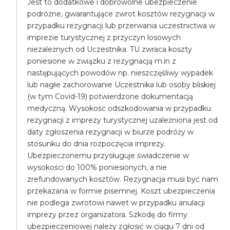
Jest to dodatkowe i dobrowolne ubezpieczenie
podróżne, gwarantujące zwrot kosztów rezygnacji w
przypadku rezygnacji lub przerwania uczestnictwa w
imprezie turystycznej z przyczyn losowych
niezależnych od Uczestnika. TU zwraca koszty
poniesione w związku z rezygnacją m.in z
następujących powodów np. nieszczęśliwy wypadek
lub nagłe zachorowanie Uczestnika lub osoby bliskiej
(w tym Covid-19) potwierdzone dokumentacją
medyczną. Wysokość odszkodowania w przypadku
rezygnacji z imprezy turystycznej uzależniona jest od
daty zgłoszenia rezygnacji w biurze podróży w
stosunku do dnia rozpoczęcia imprezy.
Ubezpieczonemu przysługuje świadczenie w
wysokości do 100% poniesionych, a nie
zrefundowanych kosztów. Rezygnacja musi być nam
przekazana w formie pisemnej. Koszt ubezpieczenia
nie podlega zwrotowi nawet w przypadku anulacji
imprezy przez organizatora. Szkodę do firmy
ubezpieczeniowej należy zgłosić w ciągu 7 dni od