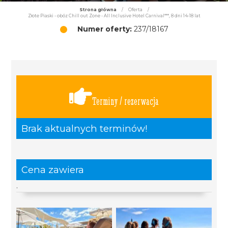
Strona główna
/
Oferta
/
Złote Piaski - obóz Chill out Zone - All Inclusive Hotel Carnival***, 8 dni 14-18 lat
Numer oferty:
237/18167
Terminy / rezerwacja
Brak aktualnych terminów!
Cena zawiera
.