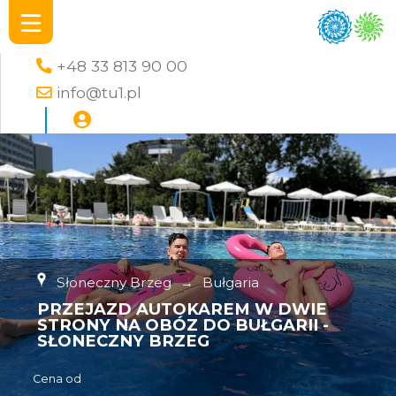
+48 33 813 90 00
info@tu1.pl
Słoneczny Brzeg
→
Bułgaria
PRZEJAZD AUTOKAREM W DWIE
STRONY NA OBÓZ DO BUŁGARII -
SŁONECZNY BRZEG
Cena od