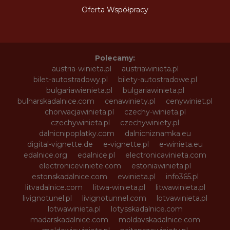
Oferta Współpracy
Polecamy:
austria-winieta.pl
austriawinieta.pl
bilet-autostradowy.pl
bilety-autostradowe.pl
bulgariawienieta.pl
bulgariawinieta.pl
bulharskadalnice.com
cenawiniety.pl
cenywiniet.pl
chorwacjawinieta.pl
czechy-winieta.pl
czechywinieta.pl
czechywiniety.pl
dalnicnipoplatky.com
dalnicniznamka.eu
digital-vignette.de
e-vignette.pl
e-winieta.eu
edalnice.org
edalnice.pl
electronicavinieta.com
electroniceviniete.com
estoniawinieta.pl
estonskadalnice.com
ewinieta.pl
info365.pl
litvadalnice.com
litwa-winieta.pl
litwawinieta.pl
livignotunel.pl
livignotunnel.com
lotvawinieta.pl
lotwawinieta.pl
lotysskadalnice.com
madarskadalnice.com
moldavskadalnice.com