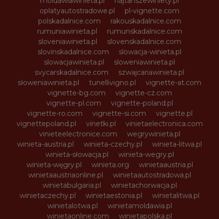
moldawiawinieta.pl
najtanszewiniety.pl
oplatyautostradowe.pl
pl-vignette.com
polskadalnice.com
rakouskadalnice.com
rumuniawinieta.pl
rumunskadalnice.com
sloveniawinieta.pl
slovenskadalnice.com
slovinskadalnice.com
slowacja-winieta.pl
slowacjawinieta.pl
sloweniawinieta.pl
svycarskadalnice.com
szwajcariawinieta.pl
słoweniawinieta.pl
tunellivigno.pl
vignette-at.com
vignette-bg.com
vignette-cz.com
vignette-pl.com
vignette-poland.pl
vignette-ro.com
vignette-si.com
vignette.pl
vignettepoland.pl
vinetki.pl
vinietaelectronica.com
vinieteelectronice.com
wegrywinieta.pl
winieta-austria.pl
winieta-czechy.pl
winieta-litwa.pl
winieta-słowacja.pl
winieta-wegry.pl
winieta-węgry.pl
winieta.org
winietaaustria.pl
winietaaustriaonline.pl
winietaautostradowa.pl
winietabulgaria.pl
winietachorwacja.pl
winietaczechy.pl
winietaestonia.pl
winietalitwa.pl
winietalotwa.pl
winietamoldawia.pl
winietaonline.com
winietapolska.pl