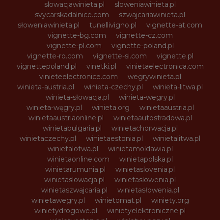
slowacjawinieta.pl
sloweniawinieta.pl
svycarskadalnice.com
szwajcariawinieta.pl
słoweniawinieta.pl
tunellivigno.pl
vignette-at.com
vignette-bg.com
vignette-cz.com
vignette-pl.com
vignette-poland.pl
vignette-ro.com
vignette-si.com
vignette.pl
vignettepoland.pl
vinetki.pl
vinietaelectronica.com
vinieteelectronice.com
wegrywinieta.pl
winieta-austria.pl
winieta-czechy.pl
winieta-litwa.pl
winieta-słowacja.pl
winieta-wegry.pl
winieta-węgry.pl
winieta.org
winietaaustria.pl
winietaaustriaonline.pl
winietaautostradowa.pl
winietabulgaria.pl
winietachorwacja.pl
winietaczechy.pl
winietaestonia.pl
winietalitwa.pl
winietalotwa.pl
winietamoldawia.pl
winietaonline.com
winietapolska.pl
winietarumunia.pl
winietaslovenia.pl
winietaslowacja.pl
winietaslowenia.pl
winietaszwajcaria.pl
winietasłowenia.pl
winietawegry.pl
winietomat.pl
winiety.org
winietydrogowe.pl
winietyelektroniczne.pl