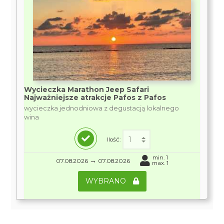
Wycieczka Marathon Jeep Safari
Najważniejsze atrakcje Pafos z Pafos
wycieczka jednodniowa z degustacją lokalnego
wina
Ilość:
min. 1
→
07.08.2026
07.08.2026
max. 1
WYBRANO