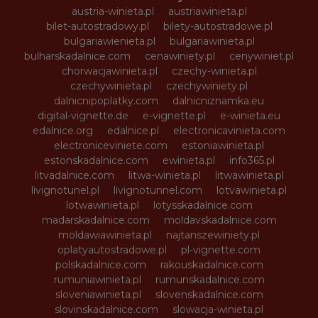
austria-winieta.pl
austriawinieta.pl
bilet-autostradowy.pl
bilety-autostradowe.pl
bulgariawienieta.pl
bulgariawinieta.pl
bulharskadalnice.com
cenawiniety.pl
cenywiniet.pl
chorwacjawinieta.pl
czechy-winieta.pl
czechywinieta.pl
czechywiniety.pl
dalnicnipoplatky.com
dalnicniznamka.eu
digital-vignette.de
e-vignette.pl
e-winieta.eu
edalnice.org
edalnice.pl
electronicavinieta.com
electroniceviniete.com
estoniawinieta.pl
estonskadalnice.com
ewinieta.pl
info365.pl
litvadalnice.com
litwa-winieta.pl
litwawinieta.pl
livignotunel.pl
livignotunnel.com
lotvawinieta.pl
lotwawinieta.pl
lotysskadalnice.com
madarskadalnice.com
moldavskadalnice.com
moldawiawinieta.pl
najtanszewiniety.pl
oplatyautostradowe.pl
pl-vignette.com
polskadalnice.com
rakouskadalnice.com
rumuniawinieta.pl
rumunskadalnice.com
sloveniawinieta.pl
slovenskadalnice.com
slovinskadalnice.com
slowacja-winieta.pl