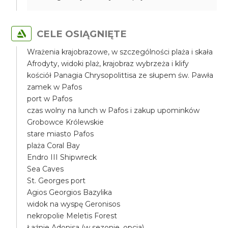
CELE OSIĄGNIĘTE
Wrażenia krajobrazowe, w szczególności plaża i skała
Afrodyty, widoki plaż, krajobraz wybrzeża i klify
kościół Panagia Chrysopolittisa ze słupem św. Pawła
zamek w Pafos
port w Pafos
czas wolny na lunch w Pafos i zakup upominków
Grobowce Królewskie
stare miasto Pafos
plaża Coral Bay
Endro III Shipwreck
Sea Caves
St. Georges port
Agios Georgios Bazylika
widok na wyspę Geronisos
nekropolie Meletis Forest
Łaźnie Adonisa (w sezonie, opcja)