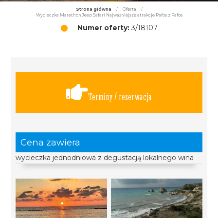
Strona główna
/
Oferta
/
Wycieczka Marathon Jeep Safari Najważniejsze atrakcje Pafos z Pafos
Numer oferty:
3/18107
Terminy / rezerwacja
Cena zawiera
wycieczka jednodniowa z degustacją lokalnego wina