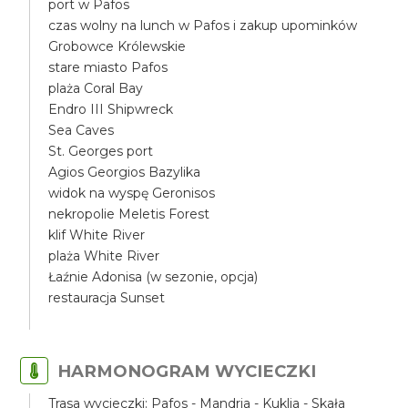
port w Pafos
czas wolny na lunch w Pafos i zakup upominków
Grobowce Królewskie
stare miasto Pafos
plaża Coral Bay
Endro III Shipwreck
Sea Caves
St. Georges port
Agios Georgios Bazylika
widok na wyspę Geronisos
nekropolie Meletis Forest
klif White River
plaża White River
Łaźnie Adonisa (w sezonie, opcja)
restauracja Sunset
HARMONOGRAM WYCIECZKI
Trasa wycieczki: Pafos - Mandria - Kuklia - Skała