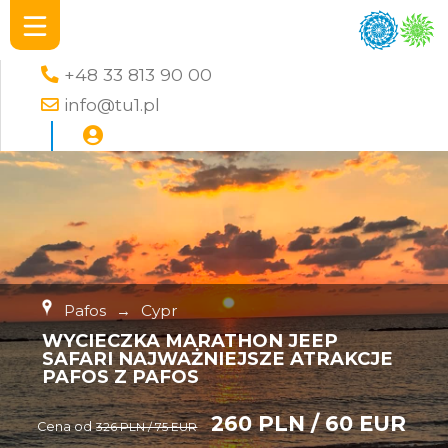
+48 33 813 90 00
info@tu1.pl
Pafos
→
Cypr
WYCIECZKA MARATHON JEEP
SAFARI NAJWAŻNIEJSZE ATRAKCJE
PAFOS Z PAFOS
260 PLN / 60 EUR
Cena od
326 PLN / 75 EUR