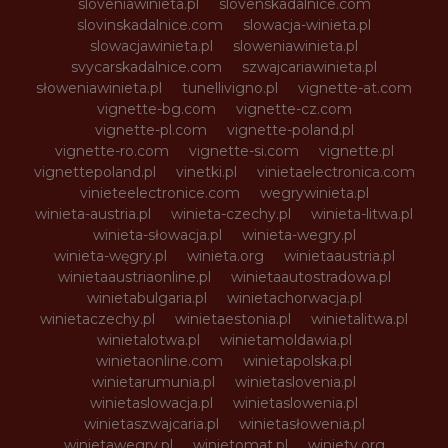
sloveniawinieta.pl
slovenskadalnice.com
slovinskadalnice.com
slowacja-winieta.pl
slowacjawinieta.pl
sloweniawinieta.pl
svycarskadalnice.com
szwajcariawinieta.pl
słoweniawinieta.pl
tunellivigno.pl
vignette-at.com
vignette-bg.com
vignette-cz.com
vignette-pl.com
vignette-poland.pl
vignette-ro.com
vignette-si.com
vignette.pl
vignettepoland.pl
vinetki.pl
vinietaelectronica.com
vinieteelectronice.com
wegrywinieta.pl
winieta-austria.pl
winieta-czechy.pl
winieta-litwa.pl
winieta-słowacja.pl
winieta-wegry.pl
winieta-węgry.pl
winieta.org
winietaaustria.pl
winietaaustriaonline.pl
winietaautostradowa.pl
winietabulgaria.pl
winietachorwacja.pl
winietaczechy.pl
winietaestonia.pl
winietalitwa.pl
winietalotwa.pl
winietamoldawia.pl
winietaonline.com
winietapolska.pl
winietarumunia.pl
winietaslovenia.pl
winietaslowacja.pl
winietaslowenia.pl
winietaszwajcaria.pl
winietasłowenia.pl
winietawegry.pl
winietomat.pl
winiety.org