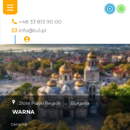
+48 33 813 90 00
info@tu1.pl
Złote Piaski Region
→
Bułgaria
WARNA
Cena od