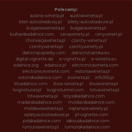
Polecamy:
austria-winieta.pl
austriawinieta.pl
bilet-autostradowy.pl
bilety-autostradowe.pl
bulgariawienieta.pl
bulgariawinieta.pl
bulharskadalnice.com
cenawiniety.pl
cenywiniet.pl
chorwacjawinieta.pl
czechy-winieta.pl
czechywinieta.pl
czechywiniety.pl
dalnicnipoplatky.com
dalnicniznamka.eu
digital-vignette.de
e-vignette.pl
e-winieta.eu
edalnice.org
edalnice.pl
electronicavinieta.com
electroniceviniete.com
estoniawinieta.pl
estonskadalnice.com
ewinieta.pl
info365.pl
litvadalnice.com
litwa-winieta.pl
litwawinieta.pl
livignotunel.pl
livignotunnel.com
lotvawinieta.pl
lotwawinieta.pl
lotysskadalnice.com
madarskadalnice.com
moldavskadalnice.com
moldawiawinieta.pl
najtanszewiniety.pl
oplatyautostradowe.pl
pl-vignette.com
polskadalnice.com
rakouskadalnice.com
rumuniawinieta.pl
rumunskadalnice.com