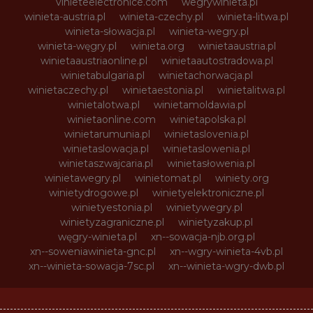
vinieteelectronice.com
wegrywinieta.pl
winieta-austria.pl
winieta-czechy.pl
winieta-litwa.pl
winieta-słowacja.pl
winieta-wegry.pl
winieta-węgry.pl
winieta.org
winietaaustria.pl
winietaaustriaonline.pl
winietaautostradowa.pl
winietabulgaria.pl
winietachorwacja.pl
winietaczechy.pl
winietaestonia.pl
winietalitwa.pl
winietalotwa.pl
winietamoldawia.pl
winietaonline.com
winietapolska.pl
winietarumunia.pl
winietaslovenia.pl
winietaslowacja.pl
winietaslowenia.pl
winietaszwajcaria.pl
winietasłowenia.pl
winietawegry.pl
winietomat.pl
winiety.org
winietydrogowe.pl
winietyelektroniczne.pl
winietyestonia.pl
winietywegry.pl
winietyzagraniczne.pl
winietyzakup.pl
węgry-winieta.pl
xn--sowacja-njb.org.pl
xn--soweniawinieta-gnc.pl
xn--wgry-winieta-4vb.pl
xn--winieta-sowacja-7sc.pl
xn--winieta-wgry-dwb.pl