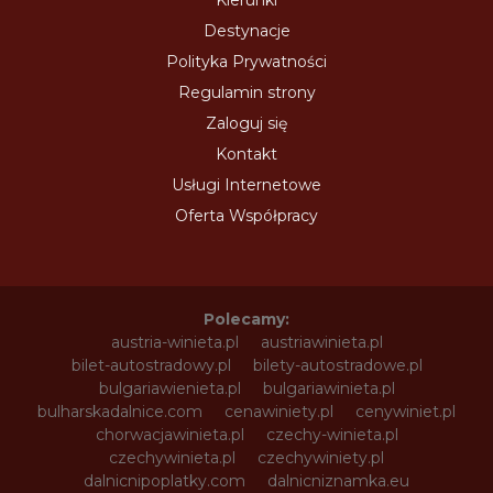
Kierunki
Destynacje
Polityka Prywatności
Regulamin strony
Zaloguj się
Kontakt
Usługi Internetowe
Oferta Współpracy
Polecamy:
austria-winieta.pl
austriawinieta.pl
bilet-autostradowy.pl
bilety-autostradowe.pl
bulgariawienieta.pl
bulgariawinieta.pl
bulharskadalnice.com
cenawiniety.pl
cenywiniet.pl
chorwacjawinieta.pl
czechy-winieta.pl
czechywinieta.pl
czechywiniety.pl
dalnicnipoplatky.com
dalnicniznamka.eu