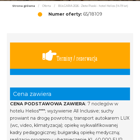
Strona główna
/
Oferta
/
BUŁGARIA 2026 - Złote Piaski - hotel Helios (14-19 lat)
Numer oferty:
65/18109
Terminy / rezerwacja
Cena zawiera
CENA PODSTAWOWA ZAWIERA
: 7 noclegów w
hotelu Helios****; wyżywienie All Inclusive; suchy
prowiant na drogę powrotną; transport autokarem LUX
(wc, video, klimatyzacja); opiekę wykwalifikowanej
kadry pedagogicznej; bułgarską opiekę medyczną;
realizację programu; ubezpieczenie KL 40.000 EUR,