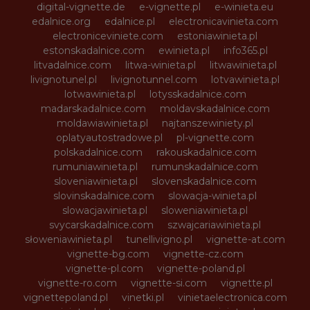
digital-vignette.de
e-vignette.pl
e-winieta.eu
edalnice.org
edalnice.pl
electronicavinieta.com
electroniceviniete.com
estoniawinieta.pl
estonskadalnice.com
ewinieta.pl
info365.pl
litvadalnice.com
litwa-winieta.pl
litwawinieta.pl
livignotunel.pl
livignotunnel.com
lotvawinieta.pl
lotwawinieta.pl
lotysskadalnice.com
madarskadalnice.com
moldavskadalnice.com
moldawiawinieta.pl
najtanszewiniety.pl
oplatyautostradowe.pl
pl-vignette.com
polskadalnice.com
rakouskadalnice.com
rumuniawinieta.pl
rumunskadalnice.com
sloveniawinieta.pl
slovenskadalnice.com
slovinskadalnice.com
slowacja-winieta.pl
slowacjawinieta.pl
sloweniawinieta.pl
svycarskadalnice.com
szwajcariawinieta.pl
słoweniawinieta.pl
tunellivigno.pl
vignette-at.com
vignette-bg.com
vignette-cz.com
vignette-pl.com
vignette-poland.pl
vignette-ro.com
vignette-si.com
vignette.pl
vignettepoland.pl
vinetki.pl
vinietaelectronica.com