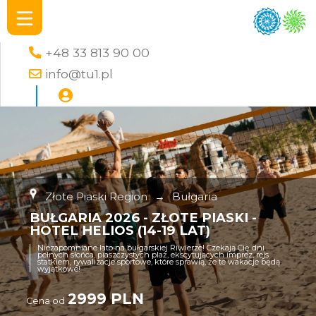
+48 33 813 90 00
info@tu1.pl
Złote Piaski Region
→
Bułgaria
BUŁGARIA 2026 - ZŁOTE PIASKI -
HOTEL HELIOS (14-19 LAT)
Niezapomniane lato na bułgarskiej Riwierze! Czekają Cię dni
pełnych słońca, piaszczystych plaż, ekscytujących imprez, rejs
statkiem, rywalizacje sportowe, które sprawią, że te wakacje będą
wyjątkowe!
2999 PLN
Cena od