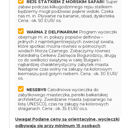
REJS STATKIEM Z MORSKIM SAFARI
I
Super
zabaw podczas kilkugodzinnego rejsu statkiem
będziemy mogli podziwiać piękne widoki. Czeka
nas m. in. Pływanie na bananie, obiad, dyskoteka.
Cena : ok. 50 EUR/ os.
WARNA Z DELFINARIUM
Program wycieczki
obejmuje m. in. pokazy popisów delfinów –
jednych z najinteligentniejszych zwierząt świata,
które spotkać można również w północnych
wodach Morza Czarnego. Zobaczymy również
Katedralną Cerkiew Zaśnięcia Bogurodzicy, drugą
co do wielkości świątynię w całej Bułgarii i
najbardziej charakterystyczny zabytek miasta.
Następnie czas wolny na zakupy na kolorowym
kiermaszu pod gołym niebem.
Cena : ok. 30 EUR/
os.
NESEBYR
Całodniowa wycieczka do
zabytkowego miasteczka, perełki bałkańskiej
architektury. Zwiedzanie miasta (wpisanego na
listę UNESCO), czas na zakupy na kolorowych
straganach. Cena : ok. 35 EUR/ os.s.
Uwaga! Podane ceny są orientacyjne, wycieczki
odbywają się przy minimum 15 osobach