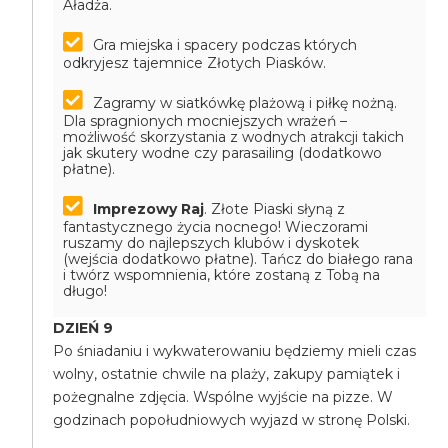
Aładża.
Gra miejska i spacery podczas których
odkryjesz tajemnice Złotych Piasków.
Zagramy w siatkówkę plażową i piłkę nożną.
Dla spragnionych mocniejszych wrażeń –
możliwość skorzystania z wodnych atrakcji takich
jak skutery wodne czy parasailing (dodatkowo
płatne).
Imprezowy Raj
. Złote Piaski słyną z
fantastycznego życia nocnego! Wieczorami
ruszamy do najlepszych klubów i dyskotek
(wejścia dodatkowo płatne). Tańcz do białego rana
i twórz wspomnienia, które zostaną z Tobą na
długo!
DZIEŃ 9
Po śniadaniu i wykwaterowaniu będziemy mieli czas
wolny, ostatnie chwile na plaży, zakupy pamiątek i
pożegnalne zdjęcia. Wspólne wyjście na pizze. W
godzinach popołudniowych wyjazd w stronę Polski.