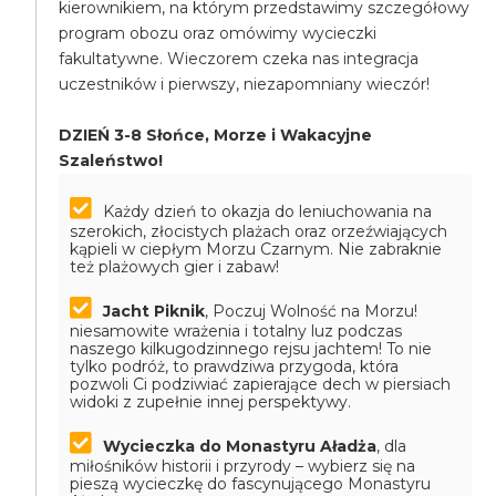
kierownikiem, na którym przedstawimy szczegółowy
program obozu oraz omówimy wycieczki
fakultatywne. Wieczorem czeka nas integracja
uczestników i pierwszy, niezapomniany wieczór!
DZIEŃ 3-8 Słońce, Morze i Wakacyjne
Szaleństwo!
Każdy dzień to okazja do leniuchowania na
szerokich, złocistych plażach oraz orzeźwiających
kąpieli w ciepłym Morzu Czarnym. Nie zabraknie
też plażowych gier i zabaw!
Jacht Piknik
, Poczuj Wolność na Morzu!
niesamowite wrażenia i totalny luz podczas
naszego kilkugodzinnego rejsu jachtem! To nie
tylko podróż, to prawdziwa przygoda, która
pozwoli Ci podziwiać zapierające dech w piersiach
widoki z zupełnie innej perspektywy.
Wycieczka do Monastyru Aładża
, dla
miłośników historii i przyrody – wybierz się na
pieszą wycieczkę do fascynującego Monastyru