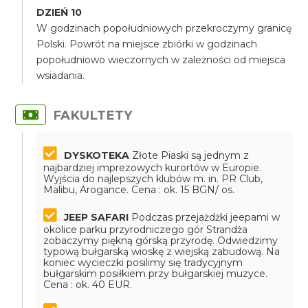
DZIEŃ 10
W godzinach popołudniowych przekroczymy granicę
Polski. Powrót na miejsce zbiórki w godzinach
popołudniowo wieczornych w zależności od miejsca
wsiadania.
FAKULTETY
DYSKOTEKA
Złote Piaski są jednym z
najbardziej imprezowych kurortów w Europie.
Wyjścia do najlepszych klubów m. in. PR Club,
Malibu, Arogance.
Cena : ok. 15 BGN/ os.
JEEP SAFARI
Podczas przejażdżki jeepami w
okolice parku przyrodniczego gór Strandża
zobaczymy piękną górską przyrodę. Odwiedzimy
typową bułgarską wioskę z wiejską zabudową. Na
koniec wycieczki posilimy się tradycyjnym
bułgarskim posiłkiem przy bułgarskiej muzyce.
Cena : ok. 40 EUR.