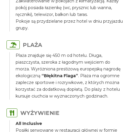
Zakwaterowanie w pokojach z klimatyzacją. Każdy
pokój posiada łazienkę (wc, prysznic lub wanna,
ręczniki), telewizor, balkon lub taras.
Pokoje są przydzielane przez hotel w dniu przyjazdu
grupy.
PLAŻA
Plaża znajduje się 450 m od hotelu. Długa,
piaszczysta, szeroka z łagodnym wejściem do
morza. Wyróżniona prestiżową europejską nagrodę
ekologiczną
“Błękitna Flaga”
. Plaża ma ogromne
zaplecze sportowe i rozrywkowe, z których można
korzystać za dodatkową dopłatą. Do plaży z hotelu
kursuje ciuchcia w wyznaczonych godzinach.
WYŻYWIENIE
All Inclusive
Posiłki serwowane w restauracji głównej w formie