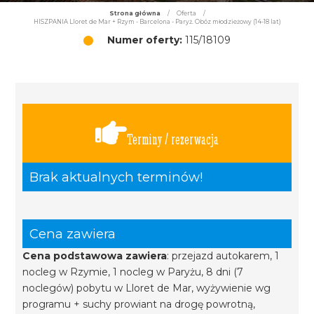
Strona główna
/
Oferta
/
HISZPANIA Lloret de Mar + Rzym - Barcelona - Paryż. Obóz młodzieżowy (14-18 lat)
Numer oferty:
115/18109
Terminy / rezerwacja
Brak aktualnych terminów!
Cena zawiera
Cena podstawowa zawiera
: przejazd autokarem, 1
nocleg w Rzymie, 1 nocleg w Paryżu, 8 dni (7
noclegów) pobytu w Lloret de Mar, wyżywienie wg
programu + suchy prowiant na drogę powrotną,