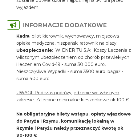
zostanie potwierdzone najpóźniej na 5-7 dni przed
wyjazdem.
INFORMACJE DODATKOWE
Kadra
: pilot-kierownik, wychowawcy, miejscowa
opieka medyczna, hiszpański ratownik na plaży.
Ubezpieczenie
: WIENER TU S.A: Koszy Leczenia z
wliczonym ubezpieczeniem od chorób przewlekłych
i leczeniem Covid-19 - suma 30 000 euro,
Nieszczęśliwe Wypadki - suma 3500 euro, bagaż -
suma 400 euro
UWAGI: Podczas podróży jedzenie we własnym
zakresie. Zalecane minimalne kieszonkowe ok.100 €.
Na obligatoryjne bilety wstępu, opłaty wjazdowe
do Paryża i Rzymu, komunikację lokalną w
Rzymie i Paryżu należy przeznaczyć kwotę ok
90-100 €