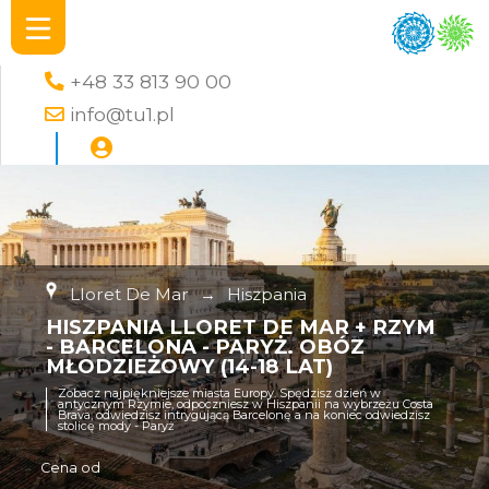
+48 33 813 90 00
info@tu1.pl
Lloret De Mar
→
Hiszpania
HISZPANIA LLORET DE MAR + RZYM
- BARCELONA - PARYŻ. OBÓZ
MŁODZIEŻOWY (14-18 LAT)
Zobacz najpiękniejsze miasta Europy. Spędzisz dzień w
antycznym Rzymie, odpoczniesz w Hiszpanii na wybrzeżu Costa
Brava, odwiedzisz intrygującą Barcelonę a na koniec odwiedzisz
stolicę mody - Paryż
Cena od