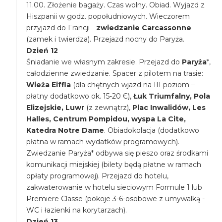
11.00. Złożenie bagaży. Czas wolny. Obiad. Wyjazd z
Hiszpanii w godz. popołudniowych. Wieczorem
przyjazd do Francji -
zwiedzanie Carcassonne
(zamek i twierdza). Przejazd nocny do Paryża.
Dzień 12
Śniadanie we własnym zakresie. Przejazd do
Paryża
*,
całodzienne zwiedzanie. Spacer z pilotem na trasie:
Wieża Eiffla
(dla chętnych wjazd na III poziom –
płatny dodatkowo ok. 15-20 Є),
Łuk Triumfalny, Pola
Elizejskie, Luwr
(z zewnątrz),
Plac Inwalidów, Les
Halles, Centrum Pompidou, wyspa La Cite,
Katedra Notre Dame
. Obiadokolacja (dodatkowo
płatna w ramach wydatków programowych).
Zwiedzanie Paryża* odbywa się pieszo oraz środkami
komunikacji miejskiej (bilety będą płatne w ramach
opłaty programowej). Przejazd do hotelu,
zakwaterowanie w hotelu sieciowym Formule 1 lub
Premiere Classe (pokoje 3-6-osobowe z umywalką -
WC i łazienki na korytarzach).
Dzień 13