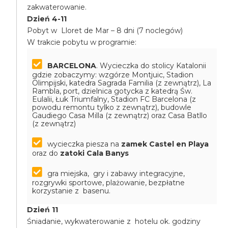
zakwaterowanie.
Dzień 4-11
Pobyt w Lloret de Mar – 8 dni (7 noclegów)
W trakcie pobytu w programie:
BARCELONA
. Wycieczka do stolicy Katalonii
gdzie zobaczymy: wzgórze Montjuic, Stadion
Olimpijski, katedra Sagrada Familia (z zewnątrz), La
Rambla, port, dzielnica gotycka z katedrą Św.
Eulalii, Łuk Triumfalny, Stadion FC Barcelona (z
powodu remontu tylko z zewnątrz), budowle
Gaudiego Casa Milla (z zewnątrz) oraz Casa Batllo
(z zewnątrz)
wycieczka piesza na
zamek
Castel en Playa
oraz do
zatoki Cala Banys
gra miejska, gry i zabawy integracyjne,
rozgrywki sportowe, plażowanie, bezpłatne
korzystanie z basenu.
Dzień 11
Śniadanie, wykwaterowanie z hotelu ok. godziny