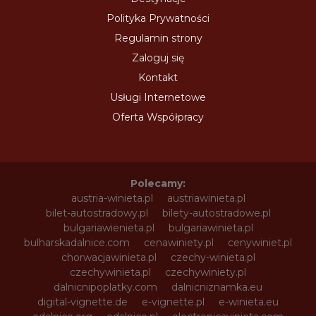
Polityka Prywatności
Regulamin strony
Zaloguj się
Kontakt
Usługi Internetowe
Oferta Współpracy
Polecamy:
austria-winieta.pl
austriawinieta.pl
bilet-autostradowy.pl
bilety-autostradowe.pl
bulgariawienieta.pl
bulgariawinieta.pl
bulharskadalnice.com
cenawiniety.pl
cenywiniet.pl
chorwacjawinieta.pl
czechy-winieta.pl
czechywinieta.pl
czechywiniety.pl
dalnicnipoplatky.com
dalnicniznamka.eu
digital-vignette.de
e-vignette.pl
e-winieta.eu