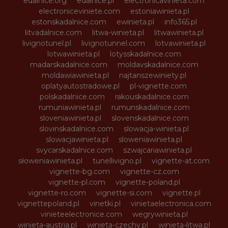
edalnice.org
edalnice.pl
electronicavinieta.com
electroniceviniete.com
estoniawinieta.pl
estonskadalnice.com
ewinieta.pl
info365.pl
litvadalnice.com
litwa-winieta.pl
litwawinieta.pl
livignotunel.pl
livignotunnel.com
lotvawinieta.pl
lotwawinieta.pl
lotysskadalnice.com
madarskadalnice.com
moldavskadalnice.com
moldawiawinieta.pl
najtanszewiniety.pl
oplatyautostradowe.pl
pl-vignette.com
polskadalnice.com
rakouskadalnice.com
rumuniawinieta.pl
rumunskadalnice.com
sloveniawinieta.pl
slovenskadalnice.com
slovinskadalnice.com
slowacja-winieta.pl
slowacjawinieta.pl
sloweniawinieta.pl
svycarskadalnice.com
szwajcariawinieta.pl
słoweniawinieta.pl
tunellivigno.pl
vignette-at.com
vignette-bg.com
vignette-cz.com
vignette-pl.com
vignette-poland.pl
vignette-ro.com
vignette-si.com
vignette.pl
vignettepoland.pl
vinetki.pl
vinietaelectronica.com
vinieteelectronice.com
wegrywinieta.pl
winieta-austria.pl
winieta-czechy.pl
winieta-litwa.pl