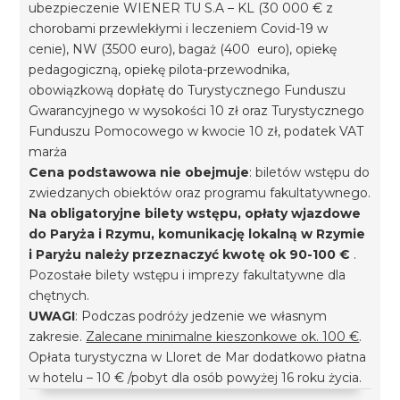
ubezpieczenie WIENER TU S.A – KL (30 000 € z
chorobami przewlekłymi i leczeniem Covid-19 w
cenie), NW (3500 euro), bagaż (400 euro), opiekę
pedagogiczną, opiekę pilota-przewodnika,
obowiązkową dopłatę do Turystycznego Funduszu
Gwarancyjnego w wysokości 10 zł oraz Turystycznego
Funduszu Pomocowego w kwocie 10 zł, podatek VAT
marża
Cena podstawowa nie obejmuje
: biletów wstępu do
zwiedzanych obiektów oraz programu fakultatywnego.
Na obligatoryjne bilety wstępu, opłaty wjazdowe
do Paryża i Rzymu, komunikację lokalną w Rzymie
i Paryżu należy przeznaczyć kwotę ok 90-100 €
.
Pozostałe bilety wstępu i imprezy fakultatywne dla
chętnych.
UWAGI
: Podczas podróży jedzenie we własnym
zakresie.
Zalecane minimalne kieszonkowe ok. 100 €
.
Opłata turystyczna w Lloret de Mar dodatkowo płatna
w hotelu – 10 € /pobyt dla osób powyżej 16 roku życia.