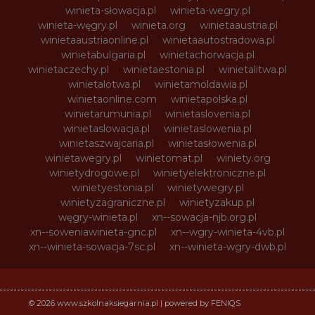
winieta-słowacja.pl
winieta-wegry.pl
winieta-węgry.pl
winieta.org
winietaaustria.pl
winietaaustriaonline.pl
winietaautostradowa.pl
winietabulgaria.pl
winietachorwacja.pl
winietaczechy.pl
winietaestonia.pl
winietalitwa.pl
winietalotwa.pl
winietamoldawia.pl
winietaonline.com
winietapolska.pl
winietarumunia.pl
winietaslovenia.pl
winietaslowacja.pl
winietaslowenia.pl
winietaszwajcaria.pl
winietasłowenia.pl
winietawegry.pl
winietomat.pl
winiety.org
winietydrogowe.pl
winietyelektroniczne.pl
winietyestonia.pl
winietywegry.pl
winietyzagraniczne.pl
winietyzakup.pl
węgry-winieta.pl
xn--sowacja-njb.org.pl
xn--soweniawinieta-gnc.pl
xn--wgry-winieta-4vb.pl
xn--winieta-sowacja-7sc.pl
xn--winieta-wgry-dwb.pl
© 2026 www.szkolnaksiegarnia.pl | powered by FENIQS