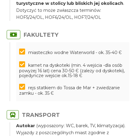
turystyczne w stolicy lub bliskich jej okolicach
.
Dotyczyć to może zwłaszcza terminów:
HOF5/24/OL, HOF6/24/OL, HOF7/24/OL
FAKULTETY
miasteczko wodne Waterworld - ok. 35-40 Є
karnet na dyskoteki (min. 4 wejścia -dla osób
powyżej 16 lat) cena 30-50 Є (zależy od dyskoteki),
pojedyncze wejście ok.15-18 Є
rejs statkiem do Tossa de Mar + zwiedzanie
zamku - ok. 35 Є
TRANSPORT
Autokar
(wyposażony: WC, barek, TV, klimatyzacja).
Wyjazdy z poszczególnych miast zgodnie z