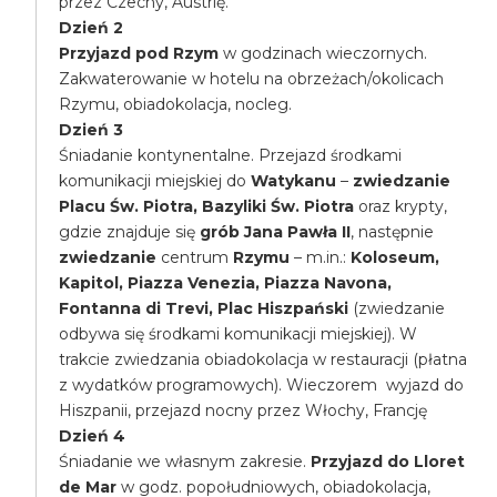
przez Czechy, Austrię.
Dzień 2
Przyjazd pod Rzym
w godzinach wieczornych.
Zakwaterowanie w hotelu na obrzeżach/okolicach
Rzymu, obiadokolacja, nocleg.
Dzień 3
Śniadanie kontynentalne. Przejazd środkami
komunikacji miejskiej do
Watykanu
–
zwiedzanie
Placu Św. Piotra, Bazyliki Św. Piotra
oraz krypty,
gdzie znajduje się
grób Jana Pawła II
, następnie
zwiedzanie
centrum
Rzymu
– m.in.:
Koloseum,
Kapitol, Piazza Venezia, Piazza Navona,
Fontanna di Trevi, Plac Hiszpański
(zwiedzanie
odbywa się środkami komunikacji miejskiej). W
trakcie zwiedzania obiadokolacja w restauracji (płatna
z wydatków programowych). Wieczorem wyjazd do
Hiszpanii, przejazd nocny przez Włochy, Francję
Dzień 4
Śniadanie we własnym zakresie.
Przyjazd do Lloret
de Mar
w godz. popołudniowych, obiadokolacja,