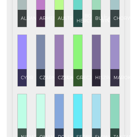
BOŚNIA I
ALBANIA
ARMENIA
AUSTRIA
BUŁGARIA
CHORWAC
HERCEGOWINA
CYPR
CZARNOGÓRA
CZECHY
GRECJA
HISZPANIA
MAROKO