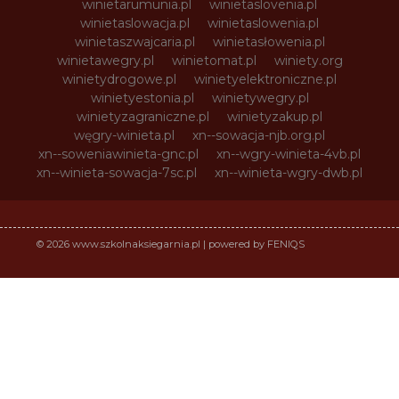
winietarumunia.pl
winietaslovenia.pl
winietaslowacja.pl
winietaslowenia.pl
winietaszwajcaria.pl
winietasłowenia.pl
winietawegry.pl
winietomat.pl
winiety.org
winietydrogowe.pl
winietyelektroniczne.pl
winietyestonia.pl
winietywegry.pl
winietyzagraniczne.pl
winietyzakup.pl
węgry-winieta.pl
xn--sowacja-njb.org.pl
xn--soweniawinieta-gnc.pl
xn--wgry-winieta-4vb.pl
xn--winieta-sowacja-7sc.pl
xn--winieta-wgry-dwb.pl
© 2026 www.szkolnaksiegarnia.pl | powered by FENIQS