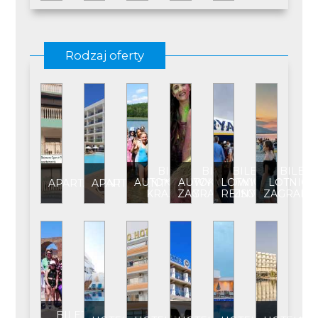
Rodzaj oferty
BILET
BILET
BILET
BILET
AUTOKAROWY
AUTOKAROWY
LOTNICZY
LOTNICZ
APARTAMENT
APARTAMENT****
KRAJOWY
ZAGRANICZNY
REJSOWY
ZAGRANI
BILET