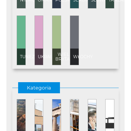
NIEMCY
OMAN
POLSKA
SERBIA
SŁOWACJA
TANZANI
WIELKA
TUNEZJA
UKRAINA
WŁOCHY
BRYTANIA
Kategoria