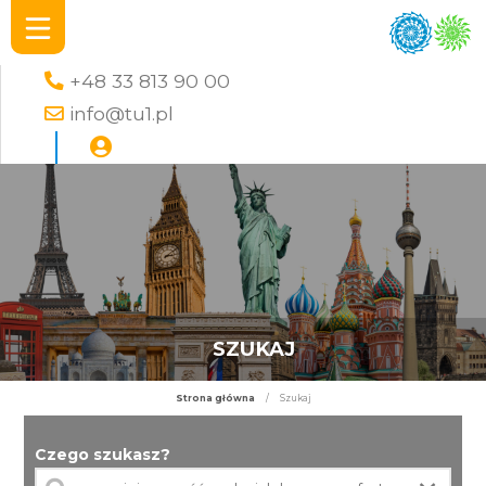
+48 33 813 90 00
info@tu1.pl
SZUKAJ
Strona główna
/
Szukaj
Czego szukasz?