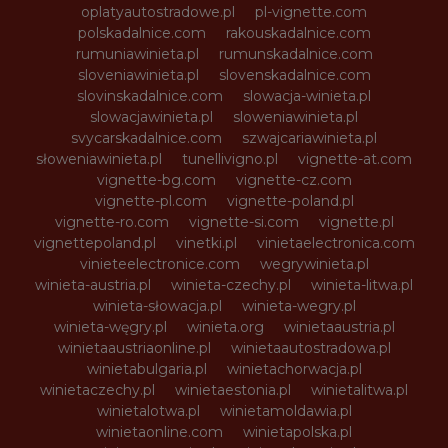
oplatyautostradowe.pl
pl-vignette.com
polskadalnice.com
rakouskadalnice.com
rumuniawinieta.pl
rumunskadalnice.com
sloveniawinieta.pl
slovenskadalnice.com
slovinskadalnice.com
slowacja-winieta.pl
slowacjawinieta.pl
sloweniawinieta.pl
svycarskadalnice.com
szwajcariawinieta.pl
słoweniawinieta.pl
tunellivigno.pl
vignette-at.com
vignette-bg.com
vignette-cz.com
vignette-pl.com
vignette-poland.pl
vignette-ro.com
vignette-si.com
vignette.pl
vignettepoland.pl
vinetki.pl
vinietaelectronica.com
vinieteelectronice.com
wegrywinieta.pl
winieta-austria.pl
winieta-czechy.pl
winieta-litwa.pl
winieta-słowacja.pl
winieta-wegry.pl
winieta-węgry.pl
winieta.org
winietaaustria.pl
winietaaustriaonline.pl
winietaautostradowa.pl
winietabulgaria.pl
winietachorwacja.pl
winietaczechy.pl
winietaestonia.pl
winietalitwa.pl
winietalotwa.pl
winietamoldawia.pl
winietaonline.com
winietapolska.pl