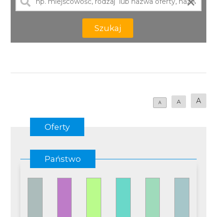
×
Szukaj
A
A
A
Oferty
Państwo