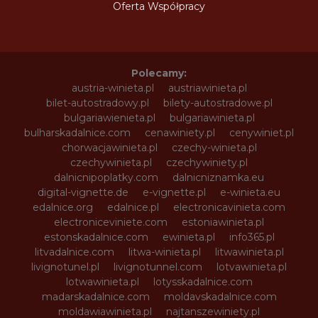
Oferta Współpracy
Polecamy:
austria-winieta.pl
austriawinieta.pl
bilet-autostradowy.pl
bilety-autostradowe.pl
bulgariawienieta.pl
bulgariawinieta.pl
bulharskadalnice.com
cenawiniety.pl
cenywiniet.pl
chorwacjawinieta.pl
czechy-winieta.pl
czechywinieta.pl
czechywiniety.pl
dalnicnipoplatky.com
dalnicniznamka.eu
digital-vignette.de
e-vignette.pl
e-winieta.eu
edalnice.org
edalnice.pl
electronicavinieta.com
electroniceviniete.com
estoniawinieta.pl
estonskadalnice.com
ewinieta.pl
info365.pl
litvadalnice.com
litwa-winieta.pl
litwawinieta.pl
livignotunel.pl
livignotunnel.com
lotvawinieta.pl
lotwawinieta.pl
lotysskadalnice.com
madarskadalnice.com
moldavskadalnice.com
moldawiawinieta.pl
najtanszewiniety.pl