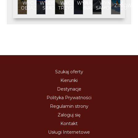
WYCIECZKA
WYCIECZKA
WYCIECZKA
WYNAJEM
WYNAJEM
ZIMOWIS
OBJAZDOWA
SZKOLNA
TRZYDNIOWA
BUSA
SAMOCHODU
Szukaj oferty
Kierunki
Destynacje
Polityka Prywatności
Regulamin strony
Zaloguj się
Kontakt
Usługi Internetowe